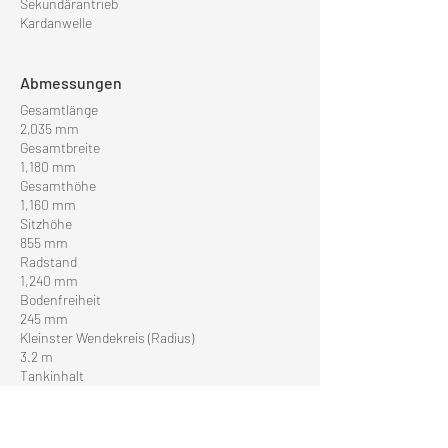
Sekundärantrieb
Kardanwelle
Abmessungen
Gesamtlänge
2,035 mm
Gesamtbreite
1,180 mm
Gesamthöhe
1,160 mm
Sitzhöhe
855 mm
Radstand
1,240 mm
Bodenfreiheit
245 mm
Kleinster Wendekreis (Radius)
3.2 m
Tankinhalt
14 Liter
Öltankinhalt
2.6 Liter