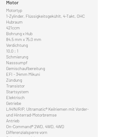
Motor
Motortyp
1-Zylinder, Flüssigkeitsgekühlt, 4-Takt, OHC
Hubraum
421ccm
Bohrung x Hub
84.5 mm x 75.0 mm
Verdichtung
10.0 : 1
Schmierung
Nasssumpf
Gemischaufbereitung
EFI - 34mm Mikuni
Zündung
Transistor
Startsystem
Elektrisch
Getriebe
L/H/N/R/P, Ultramatic® Keilriemen mit Vorder-
und Hinterrad-Motorbremse
Antrieb
On-Command® 2WD, 4WD, 4WD
Differenzialsperre vorn