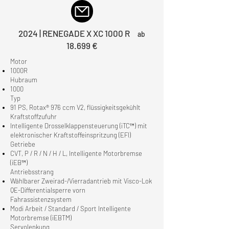
2024 | RENEGADE X XC 1000 R
ab
18.699 €
Motor
1000R
Hubraum
1000
Typ
91 PS, Rotax® 976 ccm V2, flüssigkeitsgekühlt
Kraftstoffzufuhr
Intelligente Drosselklappensteuerung (iTC™) mit
elektronischer Kraftstoffeinspritzung (EFI)
Getriebe
CVT, P / R / N / H / L, Intelligente Motorbremse
(iEB™)
Antriebsstrang
Wählbarer Zweirad-/Vierradantrieb mit Visco-Lok
QE-Differentialsperre vorn
Fahrassistenzsystem
Modi Arbeit / Standard / Sport Intelligente
Motorbremse (iEBTM)
Servolenkung