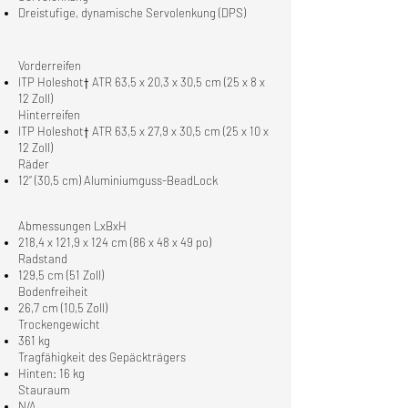
Dreistufige, dynamische Servolenkung (DPS)
Vorderreifen
ITP Holeshot† ATR 63,5 x 20,3 x 30,5 cm (25 x 8 x
12 Zoll)
Hinterreifen
ITP Holeshot† ATR 63,5 x 27,9 x 30,5 cm (25 x 10 x
12 Zoll)
Räder
12“ (30,5 cm) Aluminiumguss-BeadLock
Abmessungen LxBxH
218,4 x 121,9 x 124 cm (86 x 48 x 49 po)
Radstand
129,5 cm (51 Zoll)
Bodenfreiheit
26,7 cm (10,5 Zoll)
Trockengewicht
361 kg
Tragfähigkeit des Gepäckträgers
Hinten: 16 kg
Stauraum
N/A