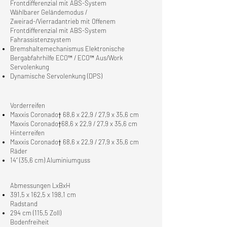
Frontdifferenzial mit ABS-System
Wählbarer Geländemodus /
Zweirad-/Vierradantrieb mit Offenem
Frontdifferenzial mit ABS-System
Fahrassistenzsystem
Bremshaltemechanismus Elektronische
Bergabfahrhilfe ECO™ / ECO™ Aus/Work
Servolenkung
Dynamische Servolenkung (DPS)
Vorderreifen
Maxxis Coronado† 68,6 x 22,9 / 27,9 x 35,6 cm
Maxxis Coronado†68,6 x 22,9 / 27,9 x 35,6 cm
Hinterreifen
Maxxis Coronado† 68,6 x 22,9 / 27,9 x 35,6 cm
Räder
14“ (35,6 cm) Aluminiumguss
Abmessungen LxBxH
391,5 x 162,5 x 198,1 cm
Radstand
294 cm (115,5 Zoll)
Bodenfreiheit