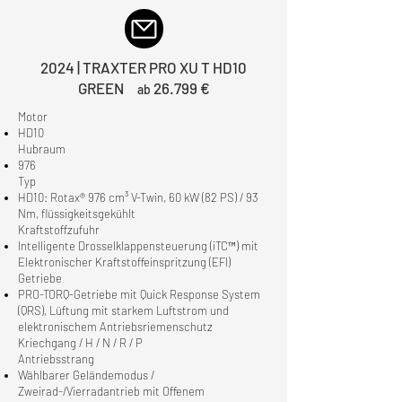
2024 | TRAXTER PRO XU T HD10
GREEN
26.799 €
ab
Motor
HD10
Hubraum
976
Typ
HD10: Rotax® 976 cm³ V-Twin, 60 kW (82 PS) / 93
Nm, flüssigkeitsgekühlt
Kraftstoffzufuhr
Intelligente Drosselklappensteuerung (iTC™) mit
Elektronischer Kraftstoffeinspritzung (EFI)
Getriebe
PRO-TORQ-Getriebe mit Quick Response System
(QRS), Lüftung mit starkem Luftstrom und
elektronischem Antriebsriemenschutz
Kriechgang / H / N / R / P
Antriebsstrang
Wählbarer Geländemodus /
Zweirad-/Vierradantrieb mit Offenem