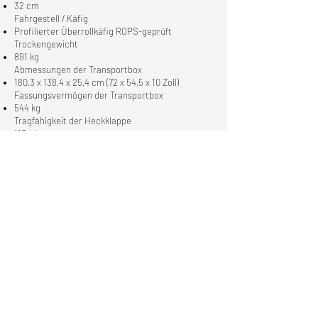
32 cm
Fahrgestell / Käfig
Profilierter Überrollkäfig ROPS-geprüft
Trockengewicht
891 kg
Abmessungen der Transportbox
180,3 x 138,4 x 25,4 cm (72 x 54,5 x 10 Zoll)
Fassungsvermögen der Transportbox
544 kg
Tragfähigkeit der Heckklappe
113,4 kg
Stauraum
Insgesamt: 356 l
Anhängerzuglast
1136 kg
Tragfähigkeit
771 kg
Tankvolumen
40 l
Zulässige Personenzahl
3
Vorderradaufhängung
Gebogener Doppeldreieckslenker / 27,9 cm (11