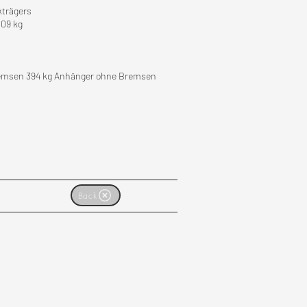
kträgers
109 kg
remsen 394 kg Anhänger ohne Bremsen
Back