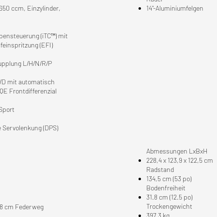
650 ccm, Einzylinder,
14"-Aluminiumfelgen
ppensteuerung (iTC™) mit
feinspritzung (EFI)
upplung L/H/N/R/P
WD mit automatisch
E Frontdifferenzial
 Sport
e Servolenkung (DPS)
Abmessungen LxBxH
228,4 x 123,9 x 122,5 cm
Radstand
134,5 cm (53 po)
Bodenfreiheit
31.8 cm (12.5 po)
Trockengewicht
,8 cm Federweg
397,3 kg