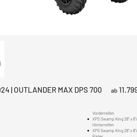
024 | OUTLANDER MAX DPS 700
11.79
ab
Vorderreifen
XPS Swamp King 28" x 8"/10
Hinterreifen
XPS Swamp King 28" x 8"/10
Räder