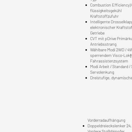
Combustion Efficiency) 
flüssigkeitsgekühl
Kraftstoffzufuhr
Intelligente Drosselkla
elektronischer Kraftstof
Getriebe
CVT mit pDrive Primärk
Antriebsstrang
Wählbare Modi 2WD / 4
sperrendem Visco-Lok†Q
Fahrassistenzsystem
Modi Arbeit / Standard /
Servolenkung
Dreistufige, dynamisch
Vorderradaufhängung
Doppeldreieckslenker 24
Vordere Stoßdämpfer