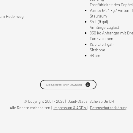
Tragfähigkeit des Gepäc
Vorne: 54,4 kg / Hinten: 
Stauraum
6 cm Federweg
34 L (9 gal)
Anhängerzuglast
830 kg Anhänger mit B
Tankvolumen
19,5 L (5,1 gal)
Sitzhöhe
98 cm
Alle Spezifkationen Download
© Copyright 2001 - 2026 | Quad-Stadel Schwab GmbH
Alle Rechte vorbehalten |
Impressum & AGB´s
|
Datenschutzerklärung