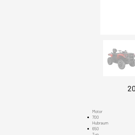
2
Motor
700
Hubraum
650
Typ