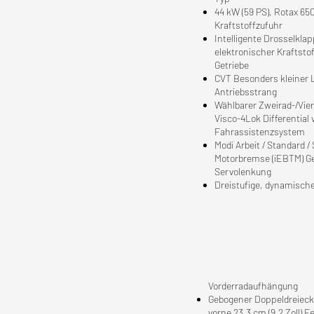
44 kW (59 PS), Rotax 65
Kraftstoffzufuhr
Intelligente Drosselkla
elektronischer Kraftstof
Getriebe
CVT Besonders kleiner L /
Antriebsstrang
Wählbarer Zweirad-/Vier
Visco-4Lok Differential 
Fahrassistenzsystem
Modi Arbeit / Standard / 
Motorbremse (iEBTM) G
Servolenkung
Dreistufige, dynamisch
Vorderradaufhängung
Gebogener Doppeldreiecks
vorne 23,3 cm (9,2 Zoll) 