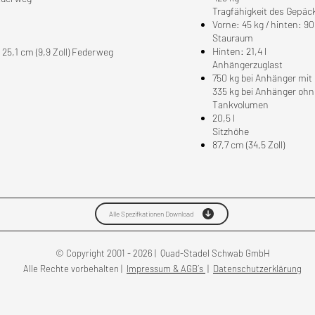
Tragfähigkeit des Gepäc
Vorne: 45 kg / hinten: 90
Stauraum
Hinten: 21,4 l
25,1 cm (9,9 Zoll) Federweg
Anhängerzuglast
750 kg bei Anhänger mi
335 kg bei Anhänger oh
Tankvolumen
20,5 l
Sitzhöhe
87,7 cm (34,5 Zoll)
Alle Spezifkationen Download
© Copyright 2001 - 2026 | Quad-Stadel Schwab GmbH
Alle Rechte vorbehalten |
Impressum & AGB´s
|
Datenschutzerklärung