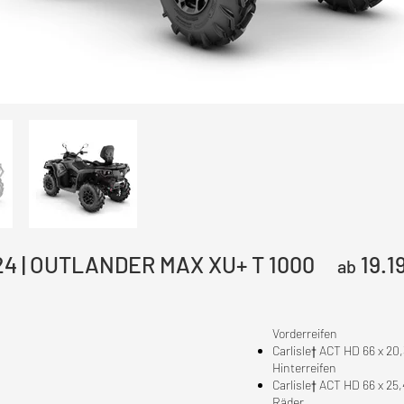
24 | OUTLANDER MAX XU+ T 1000
19.1
ab
Vorderreifen
Carlisle† ACT HD 66 x 20,3
Hinterreifen
Carlisle† ACT HD 66 x 25,4
Räder