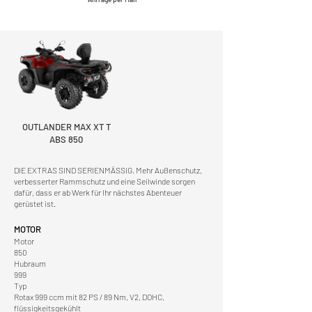
OUTLANDER MAX XT T
ABS 850
DIE EXTRAS SIND SERIENMÄSSIG. Mehr Außenschutz,
verbesserter Rammschutz und eine Seilwinde sorgen
dafür, dass er ab Werk für Ihr nächstes Abenteuer
gerüstet ist.
MOTOR
Motor
850
Hubraum
999
Typ
Rotax 999 ccm mit 82 PS / 89 Nm, V2, DOHC,
flüssigkeitsgekühlt