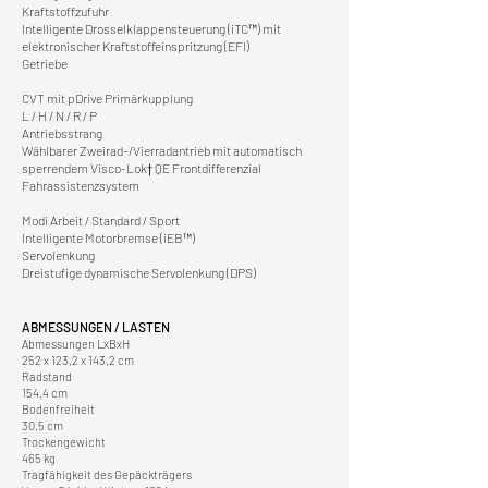
Kraftstoffzufuhr
Intelligente Drosselklappensteuerung (iTC™️) mit
elektronischer Kraftstoffeinspritzung (EFI)
Getriebe
CVT mit pDrive Primärkupplung
L / H / N / R / P
Antriebsstrang
Wählbarer Zweirad-/Vierradantrieb mit automatisch
sperrendem Visco-Lok† QE Frontdifferenzial
Fahrassistenzsystem
Modi Arbeit / Standard / Sport
Intelligente Motorbremse (iEB™)
Servolenkung
Dreistufige dynamische Servolenkung (DPS)
ABMESSUNGEN / LASTEN
Abmessungen LxBxH
252 x 123,2 x 143,2 cm
Radstand
154,4 cm
Bodenfreiheit
30,5 cm
Trockengewicht
465 kg
Tragfähigkeit des Gepäckträgers