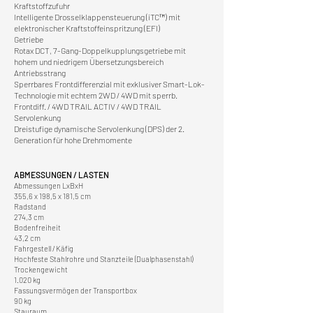
Kraftstoffzufuhr
Intelligente Drosselklappensteuerung (iTC™) mit
elektronischer Kraftstoffeinspritzung (EFI)
Getriebe
Rotax DCT, 7-Gang-Doppelkupplungsgetriebe mit
hohem und niedrigem Übersetzungsbereich
Antriebsstrang
Sperrbares Frontdifferenzial mit exklusiver Smart-Lok-
Technologie mit echtem 2WD / 4WD mit sperrb.
Frontdiff. / 4WD TRAIL ACTIV / 4WD TRAIL
Servolenkung
Dreistufige dynamische Servolenkung (DPS) der 2.
Generation für hohe Drehmomente
ABMESSUNGEN / LASTEN
Abmessungen LxBxH
355,6 x 198,5 x 181,5 cm
Radstand
274,3 cm
Bodenfreiheit
43,2 cm
Fahrgestell / Käfig
Hochfeste Stahlrohre und Stanzteile (Dualphasenstahl)
Trockengewicht
1.020 kg
Fassungsvermögen der Transportbox
90 kg
Stauraum