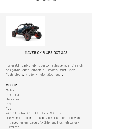
MAVERICK R XRS DCT SAS
Für ein Offroad-Erlebnis der Extraklasse holen Sie sich
das ganze Paket – einschließlich der Smart-Shox
Technologie. In jeder Hinsicht überlegen.
MOTOR
Motor
999T DCT
Hubraum
999
Typ
240 PS, Rotax 999T DCT Motor, 999 ccm-
Dreizylindermotor mit Turbolader, flüssigkeitsgekühlt
mit integriertem Ladeluftkühler und Hochleistungs-
Luftfilter