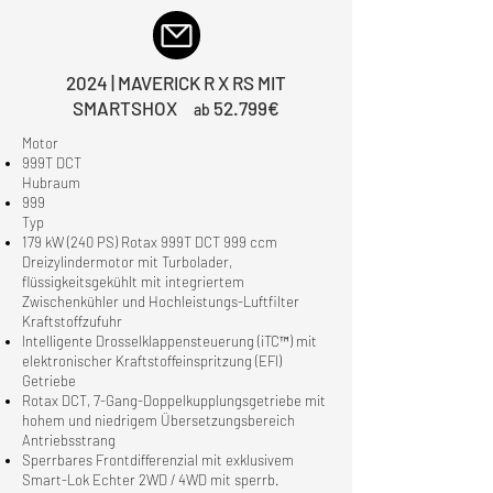
2024 | MAVERICK R X RS MIT
SMARTSHOX
52.799€
ab
Motor
999T DCT
Hubraum
999
Typ
179 kW (240 PS) Rotax 999T DCT 999 ccm
Dreizylindermotor mit Turbolader,
flüssigkeitsgekühlt mit integriertem
Zwischenkühler und Hochleistungs-Luftfilter
Kraftstoffzufuhr
Intelligente Drosselklappensteuerung (iTC™) mit
elektronischer Kraftstoffeinspritzung (EFI)
Getriebe
Rotax DCT, 7-Gang-Doppelkupplungsgetriebe mit
hohem und niedrigem Übersetzungsbereich
Antriebsstrang
Sperrbares Frontdifferenzial mit exklusivem
Smart-Lok Echter 2WD / 4WD mit sperrb.