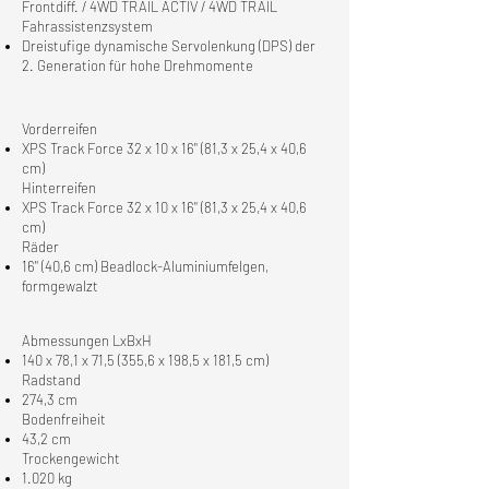
Frontdiff. / 4WD TRAIL ACTIV / 4WD TRAIL
Fahrassistenzsystem
Dreistufige dynamische Servolenkung (DPS) der
2. Generation für hohe Drehmomente
Vorderreifen
XPS Track Force 32 x 10 x 16" (81,3 x 25,4 x 40,6
cm)
Hinterreifen
XPS Track Force 32 x 10 x 16" (81,3 x 25,4 x 40,6
cm)
Räder
16" (40,6 cm) Beadlock-Aluminiumfelgen,
formgewalzt
Abmessungen LxBxH
140 x 78,1 x 71,5 (355,6 x 198,5 x 181,5 cm)
Radstand
274,3 cm
Bodenfreiheit
43,2 cm
Trockengewicht
1.020 kg