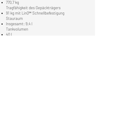
770,7 kg
Tragfähigkeit des Gepäckträgers
91 kg mit LinQ™ Schnellbefestigung
Stauraum
Insgesamt: 9,4 l
Tankvolumen
40 l
Vorderradaufhängung
Doppeldreieckslenker mit Querstabilisator in
Trophy Truck-Konstruktion, 55,9 cm (22 Zoll)
Federweg
Vordere Stoßdämpfer
FOX† 2.5 PODIUM Huckepack-Stoßdämpfer mit
Bypass und Smart-Shox**-Technologie mit DDA-
Ventil zur dynamischen Dämpfungsanpassung
Hinterradaufhängung
4-Lenker-TTX-Aufhängung (Torsional Trailing A-
Arms X) mit Querstabilisator / 61 cm Federweg
Hintere Stoßdämpfer
FOX† 3.0 PODIUM† mit externem
Ausgleichsbehälter mit Bypass und Smart-
Shox**-Technologie mit DDA-Ventil zur
dynamischen Dämpfungsanpassung. Smart-