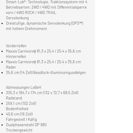
Smart-Lok*- Technologie. Traktionssystem mit 4
Betriebsarten: 2WD / 4WD mit Differentialsperre
vorn / 4WD ROCK / 4WD TRAIL
Servolenkung
Dreistufige, dynamische Servolenkung (DPS™)
mit hohem Drehmoment
V
orderreifen
Maxxis Carnivore† 81,3 x 25,4 / 25,4 x 35,6 cm
Hinterreifen
Maxxis Carnivore† 81,3 x 25,4 / 25,4 x 35,6 cm
Räder
35,6 cm (14 Zoll) Beadlock-Aluminiumgussfelgen
Abmessungen LxBxH
335,3 x 184,7 x 174 cm (132 x 72,7 x 68,5 Zoll)
Radstand
259,1 cm (102 Zoll)
Bodenfreiheit
40,6 cm (16 Zoll)
Fahrgestell / Käfig
Dualphasenstahl DP 980
Trockengewicht