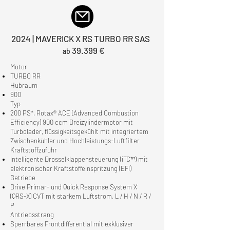
2024 | MAVERICK X RS TURBO RR SAS
39.399 €
ab
Motor
TURBO RR
Hubraum
900
Typ
200 PS*, Rotax® ACE (Advanced Combustion
Efficiency) 900 ccm Dreizylindermotor mit
Turbolader, flüssigkeitsgekühlt mit integriertem
Zwischenkühler und Hochleistungs-Luftfilter
Kraftstoffzufuhr
Intelligente Drosselklappensteuerung (iTC™) mit
elektronischer Kraftstoffeinspritzung (EFI)
Getriebe
Drive Primär- und Quick Response System X
(QRS-X) CVT mit starkem Luftstrom, L / H / N / R /
P
Antriebsstrang
Sperrbares Frontdifferential mit exklusiver