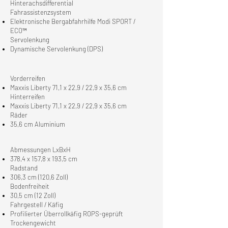
Hinterachsdifferential
Fahrassistenzsystem
Elektronische Bergabfahrhilfe Modi SPORT /
ECO™
Servolenkung
Dynamische Servolenkung (DPS)
Vorderreifen
Maxxis Liberty 71,1 x 22,9 / 22,9 x 35,6 cm
Hinterreifen
Maxxis Liberty 71,1 x 22,9 / 22,9 x 35,6 cm
Räder
35,6 cm Aluminium
Abmessungen LxBxH
378,4 x 157,8 x 193,5 cm
Radstand
306,3 cm (120,6 Zoll)
Bodenfreiheit
30,5 cm (12 Zoll)
Fahrgestell / Käfig
Profilierter Überrollkäfig ROPS-geprüft
Trockengewicht