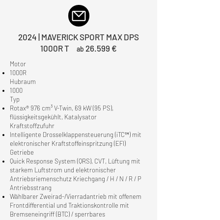
2024 | MAVERICK SPORT MAX DPS
1000R T
26.599 €
ab
Motor
1000R
Hubraum
1000
Typ
Rotax® 976 cm³ V-Twin, 69 kW (95 PS),
flüssigkeitsgekühlt, Katalysator
Kraftstoffzufuhr
Intelligente Drosselklappensteuerung (iTC™) mit
elektronischer Kraftstoffeinspritzung (EFI)
Getriebe
Quick Response System (QRS), CVT, Lüftung mit
starkem Luftstrom und elektronischer
Antriebsriemenschutz Kriechgang / H / N / R / P
Antriebsstrang
Wählbarer Zweirad-/Vierradantrieb mit offenem
Frontdifferential und Traktionskontrolle mit
Bremseneingriff (BTC) / sperrbares