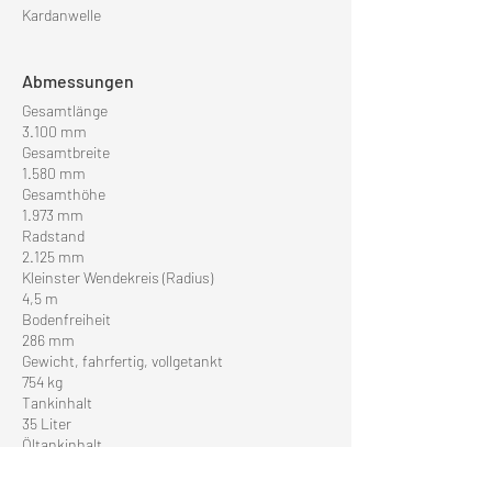
Kardanwelle
Abmessungen
Gesamtlänge
3.100 mm
Gesamtbreite
1.580 mm
Gesamthöhe
1.973 mm
Radstand
2.125 mm
Kleinster Wendekreis (Radius)
4,5 m
Bodenfreiheit
286 mm
Gewicht, fahrfertig, vollgetankt
754 kg
Tankinhalt
35 Liter
Öltankinhalt
4.4 Liter