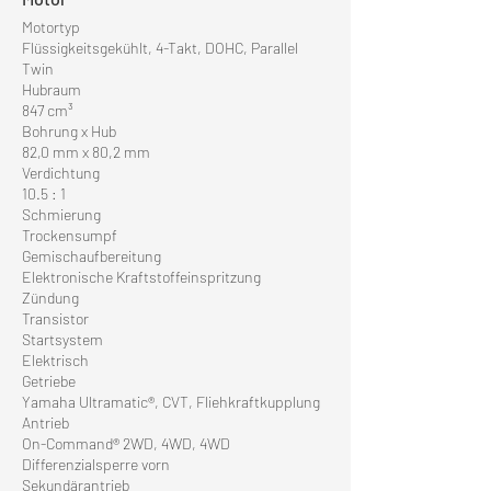
Motortyp
Flüssigkeitsgekühlt, 4-Takt, DOHC, Parallel
Twin
Hubraum
847 cm³
Bohrung x Hub
82,0 mm x 80,2 mm
Verdichtung
10.5 : 1
Schmierung
Trockensumpf
Gemischaufbereitung
Elektronische Kraftstoffeinspritzung
Zündung
Transistor
Startsystem
Elektrisch
Getriebe
Yamaha Ultramatic®, CVT, Fliehkraftkupplung
Antrieb
On-Command® 2WD, 4WD, 4WD
Differenzialsperre vorn
Sekundärantrieb