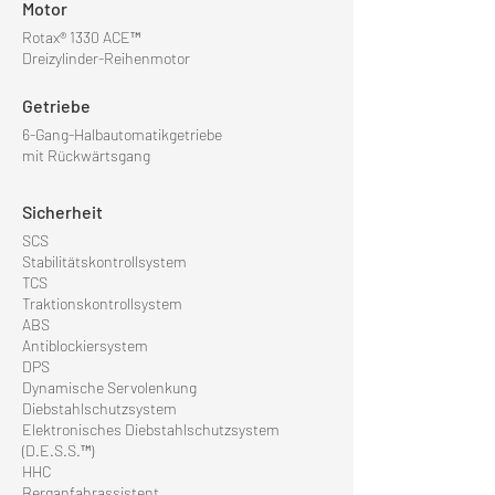
Motor
Rotax® 1330 ACE™
D
reizylinder-R
eihenmotor
Getrie
be
6-Gang-Halbautomatikgetriebe
mi
t Rückw
ärtsgang
Sicherheit
SCS
Stabilitätskontrollsystem
TCS
Traktionskontrollsystem
ABS
Antiblockiersystem
DPS
Dynamische Servolenkung
Diebstahlschutzsystem
Elektronisches Diebstahlschutzsystem
(D.E.S.S.™)
HHC
Berganfahrassistent